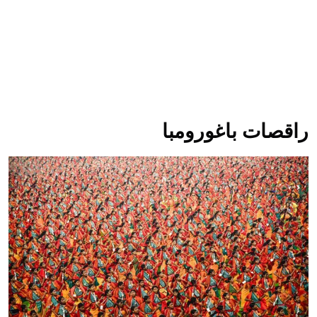
راقصات باغورومبا