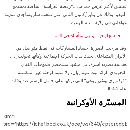
غينيس لأكبر عرض جماعي لـ”رقصة الفراشة” الخاصة بمجتمع
البودو، وذلك في يناير/كانون الثاني على ملعب ساروساجاي بمدينة
غواهاتي في ولاية آسام الهندية.
شجار فيلة ينتهي بمأساة في الهند
وقد مزجت الصورة أجساد المشاركات في نمط متواصل من
الألوان المتداخلة، بحيث بدت الحركة الإيقاعية وكأنها تحولت إلى
هندسة بصرية آسرة، في مشهد يستحضر طموحات الفنان
التجريدي الرائد بيت موندريان، ولا سيما لوحته غير المكتملة
“فيكتوري بوغي ووغي” التي تركها على حامل الرسم عند وفاته
عام 1944.
المسيّرة الأوكرانية
<img
src=”https://ichef.bbci.co.uk/ace/ws/640/cpsprodpb