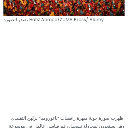
Hafiz Ahmed/ZUMA Press/ Alamy
صدر الصورة،
أظهرت صورة جوية مبهرة راقصات “باغورومبا” بزيّهن التقليدي
وهن يستعددن لمحاولة تسجيل رقم قياسي عالمي في موسوعة