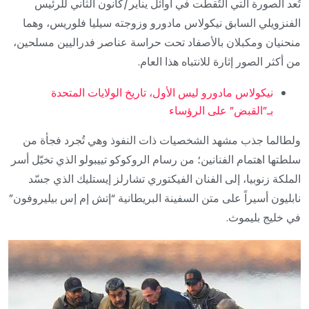
تُعد الصورة التي التُقطت في أوائل يناير/كانون الثاني للرئيس
الفنزويلي السابق نيكولاس مادورو وزوجته سيليا فلوريس، وهما
منحنيان ومكبلان بالأصفاد تحت حراسة عناصر فدراليين مسلحين،
من أكثر الصور إثارة للانتباه هذا العام.
نيكولاس مادورو ليس الأول، تاريخ الولايات المتحدة
بـ”القبض” على الرؤساء
ولطالما جذب مشهد الشخصيات ذات النفوذ وهي تُجرد فجأة من
سلطتها اهتمام الفنانين؛ من رسام الروكوكو تييبولو الذي تخيّل أسر
الملكة زنوبيا، إلى الفنان الفيكتوري تشارلز إيستليك الذي جسّد
نابليون أسيراً على متن السفينة البريطانية “إتش إم إس بيليروفون”
في خليج بليموث.