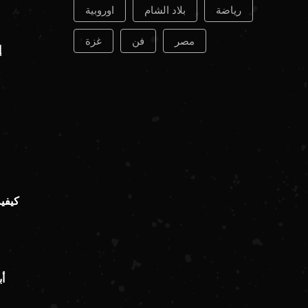
رياضة
بلاد الشام
اوروبية
مصر
فن
غزة
إ
كيفي
أ