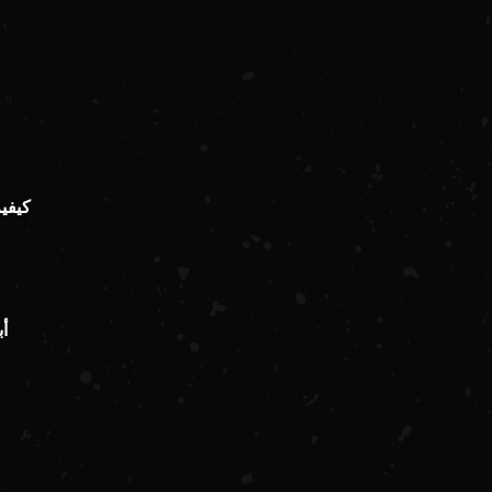
كيفي
أ