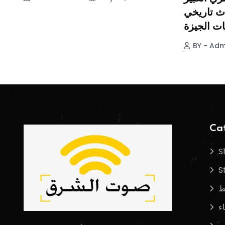
ث تاريخي
ات الجيزة
BY - Adm
Cat
S
S
ط
اء