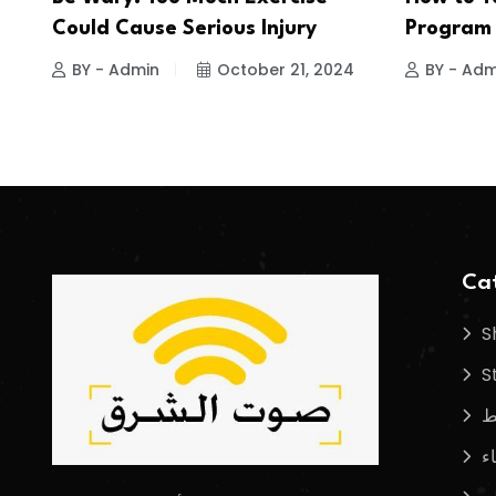
Could Cause Serious Injury
Program 
BY - Admin
October 21, 2024
BY - Adm
Cat
S
S
ط
اء