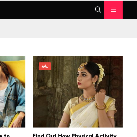
لياقة
e to
Find Out How Physical Activity