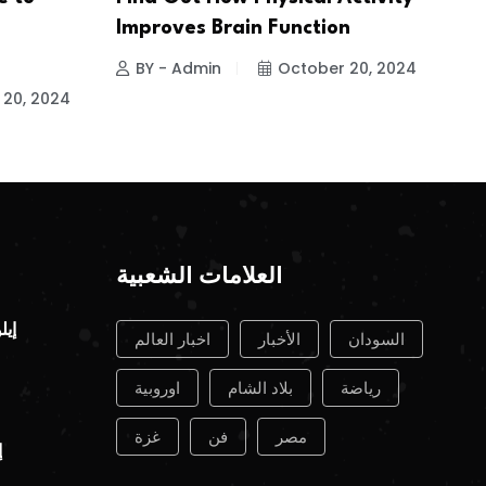
Improves Brain Function
BY - Admin
October 20, 2024
 20, 2024
العلامات الشعبية
السودان
الأخبار
اخبار العالم
رياضة
بلاد الشام
اوروبية
مصر
فن
غزة
إ