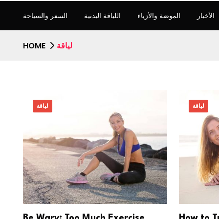
الأخبار
الموضة والأزياء
اللياقة البدنية
السفر والسياحة
لياقة
HOME
لياقة
لياقة
Be Wary: Too Much Exercise
How to T